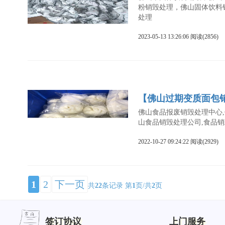
粉销毁处理，佛山固体饮料
处理
2023-05-13 13:26:06 阅读(2856)
【佛山过期变质面包
佛山食品报废销毁处理中心,
山食品销毁处理公司,食品
2022-10-27 09:24:22 阅读(2929)
1
2
下一页
共
22
条记录 第
1
页/共
2
页
签订协议
上门服务